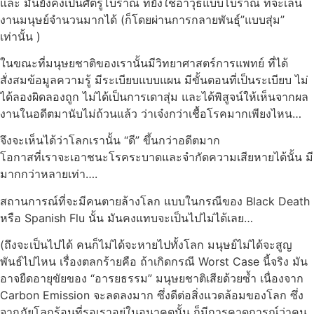
และ มันยังคงเป็นศัตรูโบราณ ที่ยังใช้อาวุธแบบโบราณ ที่จะเล่น
งานมนุษย์จำนวนมากได้ (ก็โดยผ่านการกลายพันธุ์”แบบสุ่ม”
เท่านั้น )
ในขณะที่มนุษยชาติของเรานั้นมีวิทยาศาสตร์การแพทย์ ที่ได้
สั่งสมข้อมูลความรู้ มีระเบียบแบบแผน มีขั้นตอนที่เป็นระเบียบ ไม่
ได้ลองผิดลองถูก ไม่ได้เป็นการเดาสุ่ม และได้พิสูจน์ให้เห็นจากผล
งานในอดีตมานับไม่ถ้วนแล้ว ว่าเจ๋งกว่าเชื้อโรคมากเพียงไหน…
จึงจะเห็นได้ว่าโลกเรานั้น “ดี” ขึ้นกว่าอดีตมาก
โอกาสที่เราจะเอาชนะโรคระบาดและจำกัดความเสียหายได้นั้น มี
มากกว่าหลายเท่า….
สถานการณ์ที่จะมีคนตายล้างโลก แบบในกรณีของ Black Death
หรือ Spanish Flu นั้น มันคงแทบจะเป็นไปไม่ได้เลย…
(ถึงจะเป็นไปได้ คนก็ไม่ได้จะหายไปทั้งโลก มนุษย์ไม่ได้จะสูญ
พันธ์ไปไหน เรื่องตลกร้ายคือ ถ้าเกิดกรณี Worst Case นี้จริง มัน
อาจยืดอายุขัยของ “อารยธรรม” มนุษยชาติเสียด้วยซ้ำ เนื่องจาก
Carbon Emission จะลดลงมาก ซึ่งดีต่อสิ่งแวดล้อมของโลก ซึ่ง
จากภัยโลกร้อนที่รอเราอยู่ในอนาคตนั้น ก็มีการคาดการณ์ว่าคน