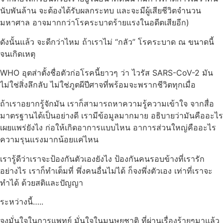
นับพันล้าน จะต้องได้รับผลกระทบ และจะมีผู้เสียชีวิตจำนวน
มหาศาล อาจมากกว่าโรคระบาดร้ายแรงในอดีตเสียอีก)
ดังนั้นแล้ว จะดีกว่าไหม ถ้าเราไม่ “กลัว” โรคระบาด ณ ขนาดนี้
จนเกิดเหตุ
WHO อุตส่าตั้งชื่อตัวก่อโรคนี้ยาวๆ ว่า ไวรัส SARS-CoV-2 มัน
ไม่ใช่สิ่งลึกลับ ไม่ใช่ภูตผีปีศาจที่พร้อมจะพรากชีวิตทุกเมื่อ
ถ้าเราอยากรู้จักมัน เราก็สามารถหาความรู้ความเข้าใจ จากสื่อ
มาตรฐานได้เป็นอย่างดี เรามีข้อมูลมากมาย อธิบายว่ามันคืออะไร
เผยแพร่ยังไง ก่อให้เกิดอาการแบบไหน อาการส่วนใหญ่คืออะไร
ความรุนแรงมากน้อยแค่ไหน
เรารู้ดีว่าเราจะป้องกันตัวเองยังไง ป้องกันคนรอบข้างที่เรารัก
อย่างไร เราก็ทำเต็มที่ พึ่งคนอื่นไม่ได้ ก็จงพึ่งตัวเอง เท่าที่เราจะ
ทำได้ ด้วยสติและปัญญา
ระหว่างนี้…..
จงมั่นใจในการแพทย์ มั่นใจในมนุษยชาติ ที่ผ่านเรื่องร้ายๆมาแล้ว