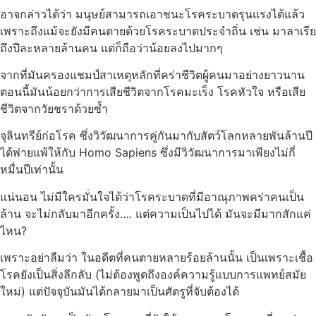
อาจกล่าวได้ว่า มนุษย์สามารถเอาชนะโรคระบาดรุนแรงได้แล้ว
เพราะถึงแม้จะยังมีคนตายด้วยโรคระบาดประจำถิ่น เช่น มาลาเรีย
ถึงปีละหลายล้านคน แต่ก็ถือว่าน้อยลงไปมากๆ
จากที่มันครองแชมป์สาเหตุหลักที่คร่าชีวิตผู้คนมาอย่างยาวนาน
ตอนนี้มันน้อยกว่าการเสียชีวิตจากโรคมะเร็ง โรคหัวใจ หรือเสีย
ชีวิตจากวัยชราด้วยซ้ำ
จุลินทรีย์ก่อโรค ซึ่งวิวัฒนาการคู่กันมากับสัตว์โลกหลายพันล้านปี
ได้พ่ายแพ้ให้กับ Homo Sapiens ซึ่งมีวิวัฒนาการมาเพียงไม่กี่
หมื่นปีเท่านั้น
แน่นอน ไม่มีใครมั่นใจได้ว่าโรคระบาดที่มีอาณุภาพคร่าคนเป็น
ล้าน จะไม่กลับมาอีกครั้ง…. แต่ความเป็นไปได้ มันจะมีมากสักแค่
ไหน?
เพราะอย่าลืมว่า ในอดีตที่คนตายหลายร้อยล้านนั้น เป็นเพราะเชื้อ
โรคยังเป็นสิ่งลึกลับ (ไม่ต้องพูดถึงองค์ความรู้แบบการแพทย์สมัย
ใหม่) แต่ปัจจุบันมันได้กลายมาเป็นศัตรูที่จับต้องได้