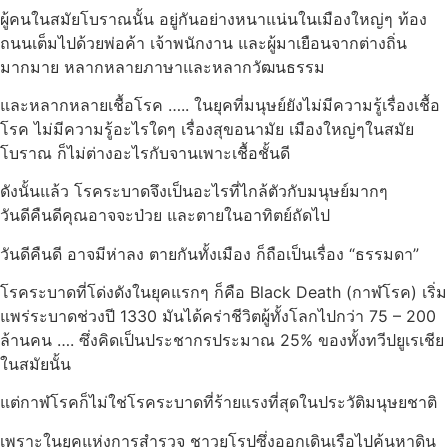
ผู้คนในสมัยโบราณนั้น อยู่กันอย่างหนาแน่นในเมืองใหญ่ๆ ท้อง
ถนนเต็มไปด้วยพ่อค้า เจ้าพนักงาน และผู้มาเยือนจากต่างถิ่น
มากมาย หลากหลายภาษาและหลากวัฒนธรรม
และหลากหลายเชื้อโรค ….. ในยุคที่มนุษย์ยังไม่มีความรู้เรื่องเชื้อ
โรค ไม่มีความรู้อะไรใดๆ เรื่องสุขอนามัย เมืองใหญ่ๆในสมัย
โบราณ ก็ไม่ต่างอะไรกับจานเพาะเชื้อชั้นดี
ดังนั้นแล้ว โรคระบาดจึงเป็นอะไรที่ไกล้ตัวกับมนุษย์มากๆ
วันดีคืนดีคุณอาจจะป่วย และตายในอาทิตย์ถัดไป
วันดีคืนดี อาจมีห่าลง ตายกันทั้งเมือง ก็ถือเป็นเรื่อง “ธรรมดา”
โรคระบาดที่โด่งดังในยุคแรกๆ ก็คือ Black Death (กาฬโรค) เริ่ม
แพร่ระบาดช่วงปี 1330 มันได้คร่าชีวิตผู้ทั้งโลกไปกว่า 75 – 200
ล้านคน …. ซึ่งคิดเป็นประชากรประมาณ 25% ของทั้งทวีปยูเรเชีย
ในสมัยนั้น
แต่กาฬโรคก็ไม่ใช่โรคระบาดที่ร้ายแรงที่สุดในประวัติมนุษยชาติ
เพราะในยุคแห่งการสำรวจ ชาวยุโรปซึ่งออกเดินเรือไปค้นหาดิน