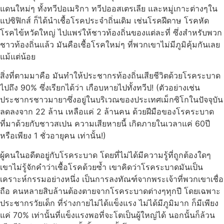
แดนใหม่ๆ ทั้งทวีปอเมริกา ทวีปออสเตรเลีย และหมู่เกาะต่างๆใน
แปซิฟิกส์ ก็ได้นำเชื้อโรคประจำถิ่นเดิม เช่นโรคฝีดาษ โรคหัด
โรคไข้หวัดใหญ่ ไปแพร่ให้ชาวท้องถิ่นของแต่ละที่ ซึ่งสำหรับพวก
ชาวท้องถิ่นแล้ว มันคือเชื้อโรคใหม่ๆ ที่พวกเขาไม่มีภูมิคุ้มกันเลย
แม้แต่น้อย
สิ่งที่ตามมาคือ มันทำให้ประชากรท้องถิ่นเสียชีวิตด้วยโรคระบาด
ไปถึง 90% ซึ่งเรียกได้ว่า เกือบหายไปทั้งทวีป! (ตัวอย่างเช่น
ประชากรชาวมายาซึ่งอยู่ในบริเวณของประเทศเม็กซิโกในปัจจุบัน
ลดลงจาก 22 ล้าน เหลือแค่ 2 ล้านคน ด้วยฝีมือของโรคระบาด
ที่มาด้วยกับชาวสเปน ความเสียหายนี้ เกิดภายในเวลาแค่ 60ปี
หรือเพียง 1 ชั่วอายุคน เท่านั้น!)
ผู้คนในอดีตอยู่กับโรคระบาด โดยที่ไม่ได้มีความรู้ที่ถูกต้องใดๆ
เขาไม่รู้จักคำว่าเชื้อโรคด้วยซ้ำ เขาคิดว่าโรคระบาดมันเป็น
เคราะห์กรรมอย่างหนึ่ง เป็นการลงทัณฑ์จากพระเจ้าที่พวกเขาเชื่อ
ถือ คนหลายสิบล้านต้องตายจากโรคระบาดต่างๆทุกปี โดยเฉพาะ
ประชากรวัยเด็ก ที่ร่างกายไม่ได้แข็งแรง ไม่ได้มีภูมิมาก ก็มีเพียง
แค่ 70% เท่านั้นที่แข็งแรงพอที่จะโตเป็นผู้ใหญ่ได้ นอกนั้นก็ล้วน