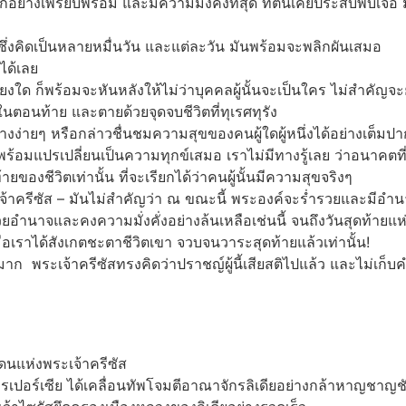
ุกอย่างเพรียบพร้อม และมีความมั่งคั่งที่สุด ที่ตนเคยประสบพบเจอ
ี ซึ่งคิดเป็นหลายหมื่นวัน และแต่ละวัน มันพร้อมจะพลิกผันเสมอ
ได้เลย
ียงใด ก็พร้อมจะหันหลังให้ไม่ว่าบุคคลผู้นั้นจะเป็นใคร ไม่สำคัญจ
นตอนท้าย และตายด้วยจุดจบชีวิตที่ทุเรศทุรัง
้อย่างง่ายๆ หรือกล่าวชื่นชมความสุขของคนผู้ใดผู้หนึ่งได้อย่างเต
พร้อมแปรเปลี่ยนเป็นความทุกข์เสมอ เราไม่มีทางรู้เลย ว่าอนาคตท
ยของชีวิตเท่านั้น ที่จะเรียกได้ว่าคนผู้นั้นมีความสุขจริงๆ
พระเจ้าครีซัส – มันไม่สำคัญว่า ณ ขณะนี้ พระองค์จะร่ำรวยและม
้วยอำนาจและคงความมั่งคั่งอย่างล้นเหลือเช่นนี้ จนถึงวันสุดท้ายแห
ื่อเราได้สังเกตชะตาชีวิตเขา จวบจนวาระสุดท้ายแล้วเท่านั้น!
าก พระเจ้าครีซัสทรงคิดว่าปราชญ์ผู้นี้เสียสติไปแล้ว และไม่เก
ดนแห่งพระเจ้าครีซัส
เปอร์เซีย ได้เคลื่อนทัพโจมตีอาณาจักรลิเดียอย่างกล้าหาญชาญชั