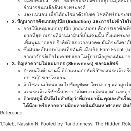
ในลักษณะนี้ “โชค” ซึ่งก็คือพระองค์ประสูติในยุคสมั
อำนาจอันเหลือล้นของพระองค์
และแน่นอน เมื่อได้อะไรมาด้วยโชค โชคก็พร้อมจะพร
2. ปัญหาการคิดแบบอุปนัย (Induction) และการไม่เข้าใจใ
การให้เหตุผลแบบอุปนัย (induction) คือการเอาข้อเท็จจริง
มากที่สุด เพราะที่ผ่านมามันก็เป็นเช่นนั้น ตั้งแต่
เพิ่มพูนมาตลอด จึงคิดไปเองว่าอนาคต มันก็จะยังคงเป
ซึ่งมันจะเป็นประโยคเท็จทันที เมื่อเกิด Rare Event (
อาณาจักรลิเดียไม่เคยพบเจอ ไม่รู้การมีอยู่ของมันมาก
3. ปัญหาความไม่สมมาตร (Skewness) ของผลลัพธ์
ดังเช่นในตำนานนี้ ที่ตำแหน่ง”กษัตริย์”ของพระเจ้าค
ปราชญ์” ของโซลอน
ถ้าโซลอนเกิดพลาด ไปขัดหูขัดตาใครมากๆ แล้วถูกไ
แต่พระเจ้าครีซัซนั้น หาก “เกิดความผิดพลาด” และถูก
ด้วยเหตุนี้ มันจึงไม่สำคัญว่าที่ผ่านมานั้น คุณจะสำ
ได้น้อย หรือหากความผิดพลาดนั้นมันมหาศาลพอ มันก็พร
Reference
1.Taleb, Nassim N. Fooled by Randomness: The Hidden Role