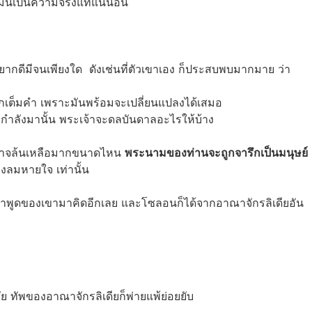
 มันเป็นความจริงแท้แน่นอน
ะยากดีมีจนเพียงใด ดังเช่นที่ตัวเขาเอง ก็ประสบพบมากมาย ว่า
็มปากเต็มคำ เพราะมันพร้อมจะเปลี่ยนแปลงได้เสมอ
ี่กำลังมานั้น พระเจ้าจะดลบันดาลอะไรให้บ้าง
ีอำนาจล้นเหลือมากขนาดไหน
พระนามของท่านจะถูกจารึกเป็นมนุษย์
่งลมหายใจ เท่านั้น
็บคำพูดของเขามาคิดอีกเลย และโซลอนก็ได้จากอาณาจักรลิเดียอัน
ย ทัพของอาณาจักรลิเดียก็พ่ายแพ้ย่อยยับ