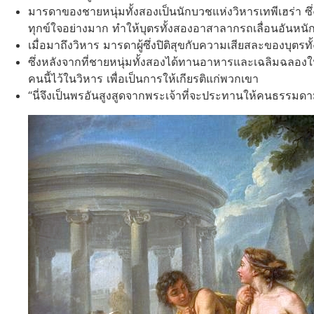
มารดาของชายหนุ่มทั้งสองเป็นนักบวชแห่งวิหารเทพีเฮร่า ซึ่ง
ทุกข์ใจอย่างมาก ทำให้บุตรทั้งสองอาสาลากรถเลื่อนอันหน
เมื่อมาถึงวิหาร มารดาผู้ซึ่งปิติสุขกับความเสียสละของบุตรทั
ซึ่งหลังจากที่ชายหนุ่มทั้งสองได้ทานอาหารและเฉลิมฉลองใ
คนนี้ไว้ในวิหาร เพื่อเป็นการให้เกียรติแก่พวกเขา
“นี่จึงเป็นพรอันสูงสูดจากพระเจ้าที่จะประทานให้คนธรรมด