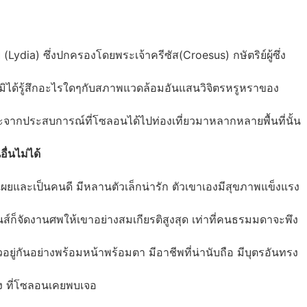
ydia) ซึ่งปกครองโดยพระเจ้าครีซัส(Croesus) กษัตริย์ผู้ซึ่ง
บมิได้รู้สึกอะไรใดๆกับสภาพแวดล้อมอันแสนวิจิตรหรูหราของ
จากประสบการณ์ที่โซลอนได้ไปท่องเที่ยวมาหลากหลายพื้นที่นั้น
ื่นไม่ได้
าเผยและเป็นคนดี มีหลานตัวเล็กน่ารัก ตัวเขาเองมีสุขภาพแข็งแรง
ธนส์ก็จัดงานศพให้เขาอย่างสมเกียรติสูงสุด เท่าที่คนธรมมดาจะพึง
ัวอยู่กันอย่างพร้อมหน้าพร้อมตา มีอาชีพที่น่านับถือ มีบุตรอันทรง
สอง ที่โซลอนเคยพบเจอ