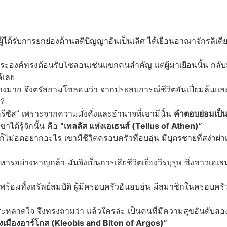
ับการยกย่องด้านสติปัญญาอันเป็นเลิศ ได้เยือนอาณาจักรลิเดีย (L
พระองค์ทรงต้อนรับโซลอนเช่นแขกคนสำคัญ แต่ผู้มาเยือนนั้น กลั
์เลย
างมาก จึงตรัสถามโซลอนว่า จากประสบการณ์ชีวิตอันเปี่ยมล้นและ
า?
ีซัส” เพราะจากความมั่งคั่งและอำนาจที่เขามีนั้น
คำตอบย่อมเป็นอ
ได้รู้จักนั้น คือ
“เทลลัส แห่งเอเธนส์ (Tellus of Athen)”
ไม่อดอยากอะไร เขามีชีวิตครอบครัวที่อบอุ่น มีบุตรชายที่สง่าผ่
ารอย่างหาญกล้า มันจึงเป็นการเสียชีวิตเยี่ยงวีรบุรุษ ซึ่งชาวเอเ
รียบพร้อมทั้งทรัพย์สมบัติ ผู้มีครอบครัวอันอบอุ่น มีสมาชิกในครอบคร
ามประหลาดใจ จึงทรงถามว่า แล้วใครล่ะ เป็นคนที่มีความสุขอันดับ
งเมืองอาร์โกส (Kleobis and Biton of Argos)”