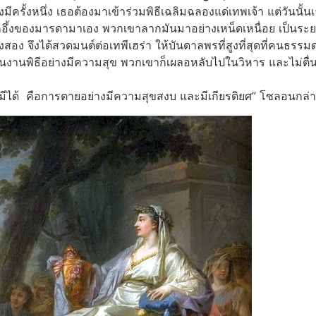
มีครั้งหนึ่ง เธอต้องมาเข้าร่วมพิธีเฉลิมฉลองแด่เทพเจ้า แต่วันนั้
ักอึ้งของมารดามาเอง พวกเขาลากมันมาอย่างเหน็ดเหนื่อย เป็นระ
้งสอง จึงได้สวดมนต์ต่อเทพีเฮร่า ให้บันดาลพรที่สูงที่สุดที่คนธรรม
นงานพิธีอย่างมีความสุข พวกเขาก็เผลอหลับไปในวิหาร และไม่ตื่น
ามีได้ คือการตายอย่างมีความสุขสงบ และมีเกียรติยศ” โซลอนกล่าว