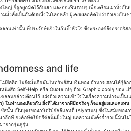
้าไซรัสยึดครองเมืองหลวงของลิเดียอย่างรวดเร็ว
ใหญ่ ก็ถูกผูกมัดไว้กับเสา และกองฟืนรอบๆ เพื่อเตรียมเผาทั้งเป็น!
ามมั่งคั่งเป็นอันดับหนึ่งในโลกหล้า ผู้เคยเผลอคิดไปว่าตัวเองเป็นช
อนเท่านั้น ที่ประจักษ์แจ้งในก้นบึ้งหัวใจ ซึ่งพระองค์จึงทรงตรั
andomness and life
ไม่ยึดติด ไม่ยึดมั่นถือมั่นในทรัพย์สิน เงินทอง อำนาจ สอนให้รู้จั
อในหนังสือ Self-Help หรือ Quote เท่ๆ ด้วย Graphic coolๆ ของ L
ที่โซลอนกล่าวเตือนไว้ แฝงด้วยความเข้าใจในเรื่องความน่าจะเป็
ร็ว) ในทำนองเดียวกัน สิ่งที่ได้มาจากฝีมือจริงๆ ก็จะอยู่ยงและคง
นั้น เป็นบุตรของกษัตริย์อัลลีแอทตี้ (Alyattes) ซึ่งในสมัยของกษั
อีกที องค์กษัตริย์ครีซัสนั้นยิ่งใหญ่ แต่ความมั่งคั่งร่ำรวยนี้มันไม
จากรุ่นสู่รุ่น