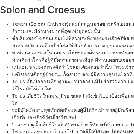
Solon and Croesus
โซลอน (Solon) นักปราชญ์และนักกฏหมายชาวกรีกเอเธน ผู้ได้ร
ร่ำรวยและมีอำนาจมากที่สุดแห่งยุคสมัยนั้น
ชื่อเสียงของโซลอนย่อมเป็นที่สนพระทัยของพระเจ้าครีซัส 
พระราชวัง รวมถึงทรัพย์สมบัติอันอลังการต่างๆ ของพระองค
ท่าทีที่นิ่งเฉยของโซลอน ทำให้พระองค์ทรงแปลกพระทัยอย่
ท่านคิดว่าใครคือผู้ที่มีความสุขมากที่สุด ที่ท่านเคยพบเจอม
แน่นอน พระองค์ทรงคิดว่าโซลอนต้องตอบว่าเป็น “พระเจ้าคร
แต่โซลอนคิดอยู่ชั่วขณะ ก็ตอบว่า ชายผู้มีความสุขในโลกที่เขา
Tellus เป็นนักการเมืองฐานะปานกลาง แม้ไม่ร่ำรวยมาก แต่ก็
ไร้โรคภัยไข้เจ็บใดๆ
Tellus เสียชีวิตในสมรภูมิรบ ขณะกำลังเข้าไปปกป้องเพื่อนทห
ได้
จะมีผู้ใดมีความสุขทัดทัดเทียมคนผู้นี้ได้อีกเล่า ชายผู้มีเพ
เกียรติ และเสียชีวิตเยี่ยงวีรบุรษ!
“…แต่ชายผู้นั้นเสียชีวิตแล้ว!” พระเจ้าครีซัส ตรัสด้วยคว
โซลอนคิดอยู่นาน แล้วตอบไปว่า
“คลีโอบิส และ ไบทอน แห่