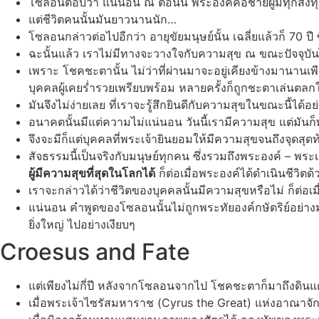
โซลอนตอบว่า แน่นอน ณ ตอนนี้ พระองค์คือชายผู้มีทุกสิ่งท
แต่ชีวิตคนนั้นมันยาวนานนัก…
โซลอนกล่าวต่อไปอีกว่า อายุขัยมนุษย์นั้น เฉลี่ยแล้วก็ 70 ป
ฉะนั้นแล้ว เราไม่มีทางจะวางใจกับความสุข ณ ขณะปัจจุบัน
เพราะ โชคชะตานั้น ไม่ว่าที่ผ่านมาจะอยู่เคียงข้างมานานเพ
บุคคลผู้เคยร่ำรวยเพรียบพร้อม หลายครั้งก็ถูกชะตาเล่นตลกใ
มันจึงไม่ง่ายเลย ที่เราจะรู้สึกยินดีกับความสุขในขณะนี้ได
อนาคตนั้นมีแต่ความไม่แน่นอน วันนี้เรามีความสุข แต่มันก็
จึงจะมีก็แต่บุคคลที่พระเจ้ายินยอมให้มีความสุขจนถึงจุดสุดท้า
สัจธรรมนี้เป็นจริงกับมนุษย์ทุกคน ซึ่งรวมถึงพระองค์ – 
ผู้มีความสุขที่สุดในโลกได้
ก็ต่อเมื่อพระองค์ได้ดำเนินชีวิตด
เราจะกล่าวได้ว่าชีวิตของบุคคลนั้นมีความสุขหรือไม่ ก็ต่อเม
แน่นอน คำพูดของโซลอนนั้นไม่ถูกพระทัยองค์กษัตริย์อย่างม
ยิ่งใหญ่ ไปอย่างเงียบๆ
Croesus and Fate
แต่เพียงไม่กี่ปี หลังจากโซลอนจากไป โชคชะตาก็มาถึงดินแ
เมื่อพระเจ้าไซรัสมหาราช (Cyrus the Great) แห่งอาณาจักร