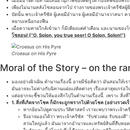
เมื่อมิอาจต้านทานแสนยานุภาพของศัตรูได้ กองทัพของพระเจ
เพียงไม่นานหลังโซลอนจากไป ร่างกายของพระเจ้าครีซัสผู้ยิ่ง
บัดนั้น พระเจ้าครีซัส ผู้เคยมีอำนาจ ผู้เคยมีอำนาจวาสนา คว
หยาบเหนือกองฟืน
เมื่อความตายใกล้เข้ามา ก็มีเพียงแต่คำเตือน และนามของโซล
โซลอน! (“O, Solon, you true seer! O Solon, Solon!”)
Croesus on His Pyre
Moral of the Story – on the r
มองอย่างผิวเผิน ตำนานเรื่องนี้ อาจมีข้อคิดว่า มันสอนให้เรา
มันอาจจะไม่ต่างกับนิทานแฝงแง่คิดต่างๆ เรื่องเล่าสุดเกร่
แต่อยากจะชี้ชวนให้มองลึกไปในตำนานเรื่องนี้ เพราะ สิ่ง
1. สิ่งที่เกิดจากโชค ก็มักจะถูกพรากไปด้วยโชค (อย่างรวดเ
หากย้อนไปดูตามประวัติศาสตร์ เราจะพบว่าพระเจ้าครีซัส
จึงอาจมองได้ว่า พระเจ้าครีซัส “รับช่วงต่อ รับของดี” มา
สว่นใหญ่แล้ว มันมาจากอำนาจและทรัพย์สินที่สืบทอดมา