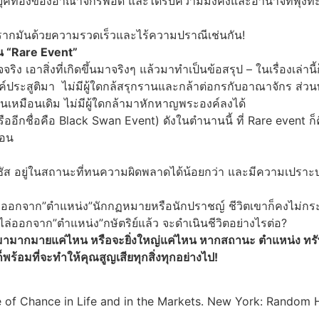
ยยุคทองของอาณาจักรพอดี และได้รับความมั่งคั่งและอำนาจที่พุ่งทะ
ากมันด้วยความรวดเร็วและไร้ความปราณีเช่นกัน!
น “Rare Event”
 เอาสิ่งที่เกิดขึ้นมาจริงๆ แล้วมาทำเป็นข้อสรุป – ในเรื่องเล่านี้ก
พระองค์ประสูติมา ไม่มีผู้ใดกล้สรุกรานและกล้าต่อกรกับอาณาจักร
็นเหมือนเดิม ไม่มีผู้ใดกล้ามาหักหาญพระองค์ลงได้
หรืออีกชื่อคือ Black Swan Event) ดังในตำนานนี้ ที่ Rare event 
่อน
รีซัส อยู่ในสถานะที่ทนความผิดพลาดได้น้อยกว่า และมีความเปราะบ
ล่ออกจาก”ตำแหน่ง”นักกฏหมายหรือนักปราชญ์ ชีวิตเขาก็คงไม่
ไล่ออกจาก”ตำแหน่ง”กษัตริย์แล้ว จะดำเนินชีวิตอย่างไรต่อ?
เร็จมามากมายแค่ไหน หรือจะยิ่งใหญ่แค่ไหน หากสถานะ ตำแหน่ง ทรัพ
้อมที่จะทำให้คุณสูญเสียทุกสิ่งทุกอย่างไป!
 of Chance in Life and in the Markets. New York: Random 