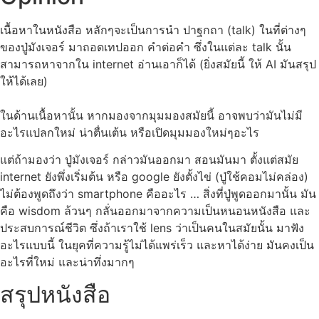
เนื้อหาในหนังสือ หลักๆจะเป็นการนำ ปาฐกถา (talk) ในที่ต่างๆ
ของปู่มังเจอร์ มาถอดเทปออก คำต่อคำ ซึ่งในแต่ละ talk นั้น
สามารถหาจากใน internet อ่านเอาก็ได้ (ยิ่งสมัยนี้ ให้ AI มันสรุป
ให้ได้เลย)
ในด้านเนื้อหานั้น หากมองจากมุมมองสมัยนี้ อาจพบว่ามันไม่มี
อะไรแปลกใหม่ น่าตื่นเต้น หรือเปิดมุมมองใหม่ๆอะไร
แต่ถ้ามองว่า ปู่มังเจอร์ กล่าวมันออกมา สอนมันมา ตั้งแต่สมัย
internet ยังพึ่งเริ่มต้น หรือ google ยังตั้งไข่ (ปู่ใช้คอมไม่คล่อง)
ไม่ต้องพูดถึงว่า smartphone คืออะไร … สิ่งที่ปู่พูดออกมานั้น มัน
คือ wisdom ล้วนๆ กลั่นออกมาจากความเป็นหนอนหนังสือ และ
ประสบการณ์ชีวิต ซึ่งถ้าเราใช้ lens ว่าเป็นคนในสมัยนั้น มาฟัง
อะไรแบบนี้ ในยุคที่ความรู้ไม่ได้แพร่เร็ว และหาได้ง่าย มันคงเป็น
อะไรที่ใหม่ และน่าทึ่งมากๆ
สรุปหนังสือ