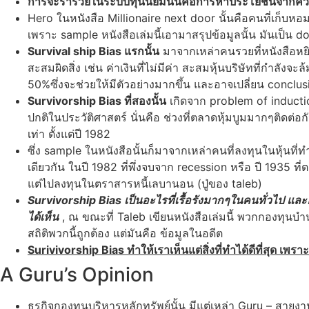
การจะร่ำรวยในระบบทุนนิยมนั้นคือการหาประโยชน์จากความ
Hero ในหนังสือ Millionaire next door นั้นคือคนที่เก็บหอมร
เพราะ sample หนังสือเล่มนี้เอามาสรุปข้อมูลนั้น มันเป็น 
Survival ship Bias แรกนั้น
มาจากเหล่าคนรวยที่หนังสือหยิบย
สะสมผิดสิ่ง เช่น ค่าเงินที่ไม่มีค่า สะสมหุ้นบริษัทที่กำ
50%ซึ่งจะช่วยให้มีตัวอย่างมากขึ้น และอาจเปลี่ยน conclus
Survivorship Bias ที่สองนั้น
เกิดจาก problem of induction 
ปกติในประวัติศาสตร์ นั่นคือ ช่วงที่ตลาดหุ้มบูมมากๆติ
เท่า ตั้งแต่ปี 1982
ซึ่ง sample ในหนังสือนั้นก็มาจากเหล่าคนที่ลงทุนในหุ้นที่ท
เดียวกัน ในปี 1982 ที่พึ่งจบจาก recession หรือ ปี 1935 ที่
แต่ไปลงทุนในตราสารหนี้เลบานอน (ปู่ของ taleb)
Survivorship Bias เป็นอะไรที่เรื้อรังมากๆในคนทั่วไป แล
ได้เห็น
, ณ ขณะที่ Taleb เขียนหนังสือเล่มนี้ พวกกองทุน
สถิติพวกนี้ถูกต้อง แต่มันคือ ข้อมูลในอดีต
Surivivorship Bias ทำให้เราเห็นแต่สิ่งที่ทำได้ดีที่สุด เพราะ
A Guru’s Opinion
ธุรกิจกองทุนบริหารหลักทรัพย์นั้น มีแต่เหล่า Guru – สายง