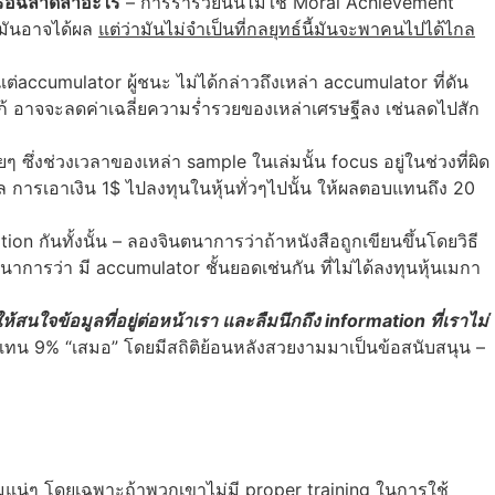
รือฉลาดล้ำอะไร
– การร่ำรวยนั้นไม่ใช่ Moral Achievement
ี้มันอาจได้ผล
แต่ว่ามันไม่จำเป็นที่กลยุทธ์นี้มันจะพาคนไปได้ไกล
แต่accumulator ผู้ชนะ ไม่ได้กล่าวถึงเหล่า accumulator ที่ดัน
างแก้ อาจจะลดค่าเฉลี่ยความร่ำรวยของเหล่าเศรษฐีลง เช่นลดไปสัก
ยๆ ซึ่งช่วงเวลาของเหล่า sample ในเล่มนั้น focus อยู่ในช่วงที่ผิด
การเอาเงิน 1$ ไปลงทุนในหุ้นทั่วๆไปนั้น ให้ผลตอบแทนถึง 20
ion กันทั้งนั้น – ลองจินตนาการว่าถ้าหนังสือถูกเขียนขึ้นโดยวิธี
นตนาการว่า มี accumulator ชั้นยอดเช่นกัน ที่ไม่ได้ลงทุนหุ้นเมกา
ใจข้อมูลที่อยู่ต่อหน้าเรา และลืมนึกถึง information ที่เราไม่
บแทน 9% “เสมอ” โดยมีสถิติย้อนหลังสวยงามมาเป็นข้อสนับสนุน –
หลุมแน่ๆ โดยเฉพาะถ้าพวกเขาไม่มี proper training ในการใช้