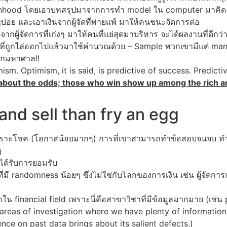
 Robinhood โดยเอาบทสรุปมาจากการทำ model ใน computer มาคิด
ๆบ่อย และเอาเงินจากผู้จัดที่พ่ายแพ้ มาให้คนชนะจัดการต่อ
้จัดการที่เก่งๆ มาให้คนที่แย่สุดมาบริหาร จะได้ผลงานที่ดีกว่าเสียอ
่ที่ถูกไล่ออกไปแล้วมาใช้คำนวณด้วย – Sample พวกเขามีแต่ manager
บวกมหาศาล!!
m. Optimism, it is said, is predictive of success. Predict
 about the odds; those who win show up among the rich an
 and sell than fry an egg
่ใช่เพราะโชค (โอกาสน้อยมากๆ) การที่เขาสามารถทำข้อสอบจนจบ ทำ
ๆ
นได้รับการยอมรับ
มที่มี randomness น้อยๆ ซึ่งไม่ใช่กับโลกของการเงิน เช่น ผู้จัด
กใน financial field เพราะนี่คือสาขาวิชาที่มีข้อมูลมากมาย (เช่น
e areas of investigation where we have plenty of information 
nce on past data brings about its salient defects.)