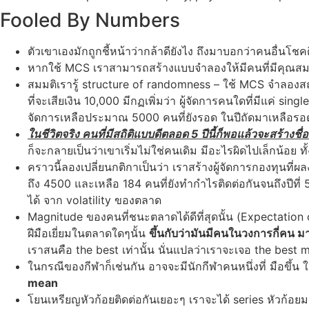
Fooled By Numbers
ตัวเขาเองมักถูกชี้หน้าว่ากล้าดียังไง ถึงมาบอกว่าคนอื่นโชคดี
หากใช้ MCS เราสามารถสร้างแบบจำลองให้มีคนที่มีคุณสมบ
สมมติเรารู้ structure of randomness – ใช้ MCS จำลอง
ที่จะเสียเงิน 10,000 มีกฏเพิ่มว่า ผู้จัดการคนใดที่มีแค่ si
จัดการเหลือประมาณ 5000 คนที่ยังรอด ในปีถัดมาเหลือร
ในชีวิตจริง คนที่มีสถิติแบบดีตลอด 5 ปีนี้ก็พอแล้วจะสร้าง
ก็จะกลายเป็นว่าเขาเริ่มไม่ใช่คนเดิม มีอะไรผิดไปเล็กน้อย 
คราวนี้ลองเปลี่ยนกติกาเป็นว่า เราสร้างผู้จัดการกองทุนที่
ถึง 4500 และเหลือ 184 คนที่ยังทำกำไรติดต่อกันจนถึงปีที่ 5 
ได้ จาก volatility ของตลาด
Magnitude ของคนที่ชนะตลาดได้ดีที่สุดนั้น (Expectatio
ฝีมือเยี่ยมในตลาดใดๆนั้น
ขึ้นกับว่ามันมีคนในวงการกี่ค
เราสนคือ the best เท่านั้น นั่นแปลว่าเราจะเจอ the best
ในกรณีของกีฬาก็เช่นกัน อาจจะมีนักกีฬาคนหนึ่งที่ มือขึ้น
mean
โยนเหรียญหัวก้อยติดต่อกันเยอะๆ เราจะได้ series หัวก้อยมาจ