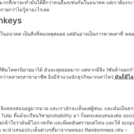
กที่เขาจะทำมันได้ดีกว่าคนอื่นๆเช่นกันในอนาคต แต่เราต้องระวั
นตรายกว่าไม่รู้หาอะไรเลย
onkeys
ันในอนาคต เป็นสิ่งที่สมเหตุสมผล แต่มันอาจเป็นการคาดเดาที่ 
ตีพิมโคตรนิยายมาได้ มันจะสุดยอดมาก แต่หากมีลิง 1พันล้านยกกำล
กว่าหลายๆสาขาอาชีพ ยิ่งมีจำนวนนักธุรกิจมากเท่าไหร่
มันก็มีโ
อาจมีลิงหลบซ่อนอยู่มากมาย และเรามักจะเห็นแต่ผู้ชนะ และมันเป็นธรรร
 Tulip ที่แม้จะเรียนวิชาprobability มา ก็อดจะตอบสนองต่อ socia
ไม่เข้าใจว่ามันมีโอกาสเกิด และมีผลอันตรายแค่ไหน และให้ scop
ึ้น จะนำเสนอประเด็นต่างๆที่มาจากผลของ Randomness เช่น –