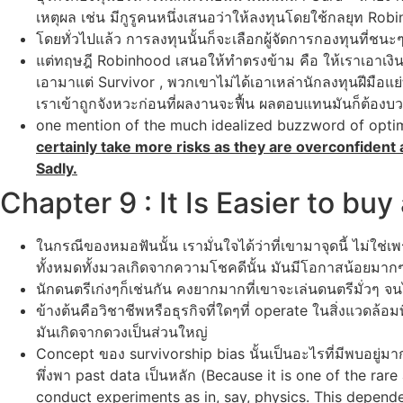
เหตุผล เช่น มีกูรูคนหนึ่งเสนอว่าให้ลงทุนโดยใช้กลยุท
โดยทั่วไปแล้ว การลงทุนนั้นก็จะเลือกผู้จัดการกองทุนที่ชนะ
แต่ทฤษฎี Robinhood เสนอให้ทำตรงข้าม คือ ให้เราเอาเงินจากผู
เอามาแต่ Survivor , พวกเขาไม่ได้เอาเหล่านักลงทุนฝีมือแย
เราเข้าถูกจังหวะก่อนที่ผลงานจะฟื้น ผลตอบแทนมันก็ต้อง
one mention of the much idealized buzzword of optimis
certainly take more risks as they are overconfident
Sadly.
Chapter 9 : It Is Easier to buy
ในกรณีของหมอฟันนั้น เรามั่นใจได้ว่าที่เขามาจุดนี้ ไม
ทั้งหมดทั้งมวลเกิดจากความโชคดีนั้น มันมีโอกาสน้อยมาก
นักดนตรีเก่งๆก็เช่นกัน คงยากมากที่เขาจะเล่นดนตรีมั่วๆ จ
ข้างต้นคือวิชาชีพหรือธุรกิจที่ใดๆที่ operate ในสิ่งแวดล้อ
มันเกิดจากดวงเป็นส่วนใหญ่
Concept ของ survivorship bias นั้นเป็นอะไรที่มีพบอยู่มา
พึ่งพา past data เป็นหลัก (Because it is one of the rar
conduct experiments as in, say, physics. This depende