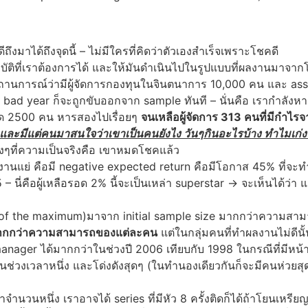
ถึงมาได้ถึงจุดนี้ – ไม่มีใครที่คิดว่าตัวเองสำเร็จเพราะโชคดี
ัติที่เราต้องการได้ และให้มันดำเนินไปในรูปแบบที่ผลงานมาจา
สถานการณ์ว่ามีผู้จัดการกองทุนในจินตนาการ 10,000 คน และ as
ngle bad year ก็จะถูกขับออกจาก sample ทันที – นั่นคือ เรากำลังหา
อด 2500 คน หารสองไปเรื่อยๆ
จนเหลือผู้จัดการ 313 คนที่มีกำไรจ
ชื่อและมีแต่คนมาสนใจว่าเขาเป็นคนยังไง วันๆกินอะไรบ้าง ทำไมเก่ง
ทั้งๆที่ความเป็นจริงคือ เขาหมดโชคแล้ว
ผลงานแย่ คือมี negative expected return คือมีโอกาส 45% ที่จะทำเ
– นี่คือผู้เหลือรอด 2% นี้จะเป็นเหล่า superstar -> จะเห็นได้ว่า 
n of the maximum)มาจาก initial sample size มากกว่าความสาม
น มากกว่าความสามารถของแต่ละคน
แต่ในกลุ่มคนที่ทำผลงานไม่ดีนั้
 manager ได้มากกว่าในช่วงปี 2006 เทียบกับ 1998 ในกรณีที่มีห
 ในช่วงเวลาหนึ่ง และโด่งดังสุดๆ (ในทำนองเดียวกันก็จะมีคนห่วย
ำนวนหนึ่ง เราอาจได้ series ที่มีหัว 8 ครั้งติดก็ได้ถ้าโยนเหรียญ