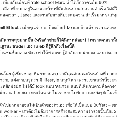
, เทียบกับเพื่อนที่ Yale school Marc ทำได้กีกว่าคนอื่น 60%
 เลือกที่จะมาอยู่ในละแวกบ้านที่มีแต่คนประสบความสำเร็จ ไม่มี่ใ
ลอดเวลา , Janet แต่งงานกับชายที่ประสบความสำเร็จมากๆ แต่ทุกอ
ill Effect
: เมื่อคุณร่ำรวย ก็จะย้ายไปละแวกบ้านที่ร่ำรวย แล้วจะ
ึกมีความสุขมากขึ้น (หรือถ้าช่วยก็ได้นิดๆหน่อยๆ) ! เพราะคนเรานั้น
นะ trader เอง Taleb ก็รู้สึกถึงเรื่องนี้ดี
านชนชั้นกลาง ซึ่งจะทำให้พวกเขารู้สึกอับอายน้อยลง และ rise i
เขียนโดย ผู้เชี่ยวชาญ ที่พยายามสรุปว่ามีคุณลักษณะไหนบ้างที่ 
ร่ำรวย แต่งกายหรูหรา มี lifestyle หลุดโลก เพราะเขาเหล่านี้จะผล
หยัดมัธยัส ไม่ได้มี look แบบ ‘คนรวย’ แบบที่เห็นกันตามสื่อต่างๆ
ีความ heroism ตรงไหน ทำไมเราชอบไปศึกษา และยิ่งรู้สึกไม่เข้าใ
ตัวไปมากมายจนไม่เป็นตัวของตัวเอง เพื่อให้เป็นแบบ Buffett – เขา
l worker – เราต้องไม่ลืมว่าการสร้างสะสมความร่ำรวยนั้นเป็น Se