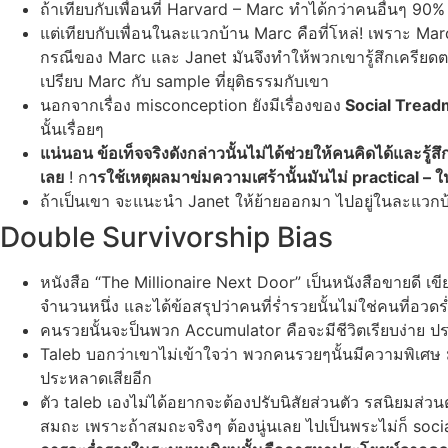
ถ้าเทียบกับเพื่อนที่ Harvard – Marc ทำได้กว่าคนอื่นๆ 90% 
แต่เทียบกับเพื่อนในละแวกบ้าน Marc คือที่โหล่! เพราะ Marc
กรณีของ Marc และ Janet มันจึงทำให้พวกเขารู้สึกเครียดต
เปรียบ Marc กับ sample ที่ยุติธรรมกับเขา
นอกจากเรื่อง misconception ยังมีเรื่องของ
Social Treadm
นั้นเรื่อยๆ
แน่นอน ข้อเท็จจริงดังกล่าวนั้นไม่ได้ช่วยให้คนคิดได้และรู้ส
เลย
! ก
ารใช้เหตุผลมาข่มความเศร้านั้นมันไม่ practical – ในฐา
ถ้าเป็นเขา จะแนะนำ Janet ให้ย้ายออกมา ไปอยู่ในละแวกบ้
Double Survivorship Bias
หนังสือ “The Millionaire Next Door” เป็นหนังสือขายดี 
จำนวนหนึ่ง และได้ข้อสรุปว่าคนที่ร่ำรวยนั้นไม่ใช่คนที่อวด
คนรวยนั้นจะป็นพวก Accumulator คือจะมีชีวิตเรียบง่าย ประ
Taleb บอกว่าเขาไม่เข้าใจว่า พวกคนรวยๆนั้นมีความพิเศษ ม
ประหลาดเสียอีก
ตัว taleb เองไม่ได้อยากจะต้องปรับนิสัยส่วนตัว รสนิยมส่วน
สมถะ เพราะถ้าสมถะจริงๆ ต้องนู่นเลย ไปเป็นพระไม่ก็ socia