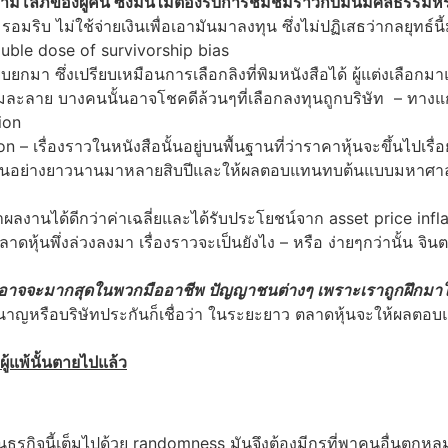
โลภของผู้คน ซึ่งมันไม่ต้องรับการชื่มชมราวกับมันมีศีลธรรมห
อมริบ ไม่ใช้จ่ายเงินเพื่อเอามันมาลงทุน ซึ่งไม่ปฏิเสธว่ากลยุทธ์น
double dose of survivorship bias
กมา ซึ่งเปรียบเหมือนการเลือกลิงที่พิมหนังสือได้ ผู้แต่งเลือกมา
ลังจะล้มละลาย บางคนนั้นอาจโชคดีล้วนๆที่เลือกลงทุนถูกบริษัท – ท
ion
– เรื่องราวในหนังสือนั้นอยู่บนพื้นฐานที่ว่าราคาหุ้นจะขึ้นไปเรื่อ
ดต่อกันอย่างยาวนานมาหลายสิบปีและให้ผลตอบแทนทบต้นแบบมหาศาล 
ำผลงานได้ดีกว่าค่าเฉลี่ยและได้รับประโยชน์จาก asset price inflat
ตลาดหุ้นพึ่งล่วงลงมา เรื่องราวจะเป็นยังไง – หรือ ง่ายๆกว่านั้น จิ
ะอาจจะมากสุดในพวกมืออาชีพ ปัญญาชนต่างๆ เพราะเราถูกฝึกมาให้สน
บำนาญหรือบริษัทประกันก็เชื่อว่า ในระยะยาว ตลาดหุ้นจะให้ผลตอ
ผู้แพ้นั้นตายไปแล้ว
านธุรกิจนี้เต็มไปด้วย randomness มันจึงต้องมีกูรูที่พาคนอื่นตก