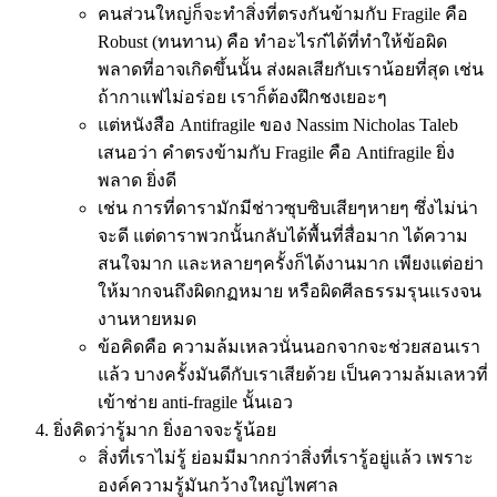
คนส่วนใหญ่ก็จะทำสิ่งที่ตรงกันข้ามกับ Fragile คือ
Robust (ทนทาน) คือ ทำอะไรก๋ได้ที่ทำให้ข้อผิด
พลาดที่อาจเกิดขึ้นนั้น ส่งผลเสียกับเราน้อยที่สุด เช่น
ถ้ากาแฟไม่อร่อย เราก็ต้องฝึกชงเยอะๆ
แต่หนังสือ Antifragile ของ Nassim Nicholas Taleb
เสนอว่า คำตรงข้ามกับ Fragile คือ Antifragile ยิ่ง
พลาด ยิ่งดี
เช่น การที่ดารามักมีช่าวซุบซิบเสียๆหายๆ ซึ่งไม่น่า
จะดี แต่ดาราพวกนั้นกลับได้พื้นที่สื่อมาก ได้ความ
สนใจมาก และหลายๆครั้งก็ได้งานมาก เพียงแต่อย่า
ให้มากจนถึงผิดกฏหมาย หรือผิดศีลธรรมรุนแรงจน
งานหายหมด
ข้อคิดคือ ความล้มเหลวนั่นนอกจากจะช่วยสอนเรา
แล้ว บางครั้งมันดีกับเราเสียด้วย เป็นความล้มเลหวที่
เข้าช่าย anti-fragile นั้นเอว
ยิ่งคิดว่ารู้มาก ยิ่งอาจจะรู้น้อย
สิ่งที่เราไม่รู้ ย่อมมีมากกว่าสิ่งที่เรารู้อยู่แล้ว เพราะ
องค์ความรู้มันกว้างใหญ่ไพศาล