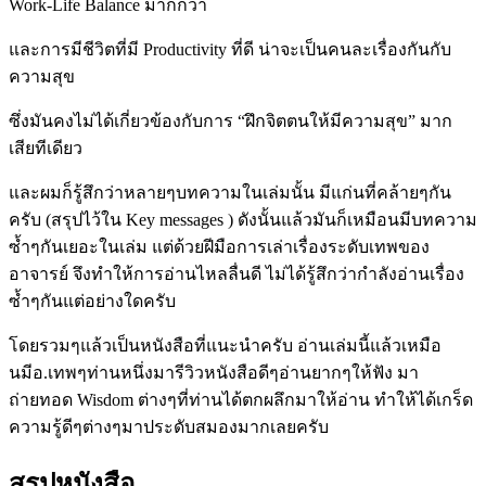
Work-Life Balance มากกว่า
และการมีชีวิตที่มี Productivity ที่ดี น่าจะเป็นคนละเรื่องกันกับ
ความสุข
ซึ่งมันคงไม่ได้เกี่ยวข้องกับการ “ฝึกจิตตนให้มีความสุข” มาก
เสียทีเดียว
และผมก็รู้สึกว่าหลายๆบทความในเล่มนั้น มีแก่นที่คล้ายๆกัน
ครับ (สรุปไว้ใน Key messages ) ดังนั้นแล้วมันก็เหมือนมีบทความ
ซ้ำๆกันเยอะในเล่ม แต่ด้วยฝีมือการเล่าเรื่องระดับเทพของ
อาจารย์ จึงทำให้การอ่านไหลลื่นดี ไม่ได้รู้สึกว่ากำลังอ่านเรื่อง
ซ้ำๆกันแต่อย่างใดครับ
โดยรวมๆแล้วเป็นหนังสือที่แนะนำครับ อ่านเล่มนี้แล้วเหมือ
นมีอ.เทพๆท่านหนึ่งมารีวิวหนังสือดีๆอ่านยากๆให้ฟัง มา
ถ่ายทอด Wisdom ต่างๆที่ท่านได้ตกผลึกมาให้อ่าน ทำให้ได้เกร็ด
ความรู้ดีๆต่างๆมาประดับสมองมากเลยครับ
สรุปหนังสือ