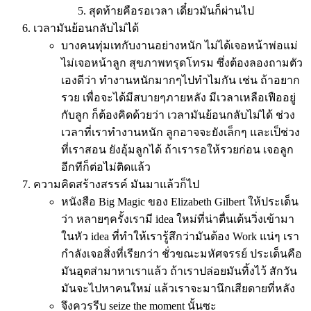
สุดท้ายคือรอเวลา เดี๋ยวมันก็ผ่านไป
เวลามันย้อนกลับไม่ได้
บางคนทุ่มเทกับงานอย่างหนัก ไม่ได้เจอหน้าพ่อแม่
ไม่เจอหน้าลูก สุขภาพทรุดโทรม ซึ่งต้องลองถามตัว
เองดีว่า ทำงานหนักมากๆไปทำไมกัน เช่น ถ้าอยาก
รวย เพื่อจะได้มีสบายๆภายหลัง มีเวลาเหลือเฟืออยู่
กับลูก ก็ต้องคิดด้วยว่า เวลามันย้อนกลับไม่ได้ ช่วง
เวลาที่เราทำงานหนัก ลูกอาจจะยังเล็กๆ และเป็ช่วง
ที่เราสอน ยังอุ้มลูกได้ ถ้าเรารอให้รวยก่อน เจอลูก
อีกทีก็ต่อไม่ติดแล้ว
ความคิดสร้างสรรค์ มันมาแล้วก็ไป
หนังสือ Big Magic ของ Elizabeth Gilbert ให้ประเด็น
ว่า หลายๆครั้งเรามี idea ใหม่ที่น่าตื่นเต้นวิ่งเข้ามา
ในหัว idea ที่ทำให้เรารู้สึกว่ามันต้อง Work แน่ๆ เรา
กำลังเจอสิ่งที่เรียกว่า ชั่วขณะมหัศจรรย์ ประเด็นคือ
มันอุตส่ามาหาเราแล้ว ถ้าเราปล่อยมันทิ้งไว้ สักวัน
มันจะไปหาคนใหม่ แล้วเราจะมานึกเสียดายที่หลัง
จึงควรรีบ seize the moment นั้นซะ